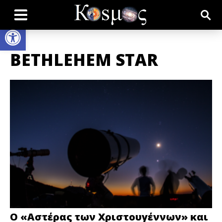
Open toolbar
BETHLEHEM STAR
Ο «Αστέρας των Χριστουγέννων» και