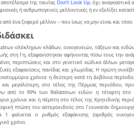
ο αποτέλεσμα της ταινίας
Don’t Look Up
, όχι αναγκαστικά
φυσικές ή ανθρωπογενείς μελλοντικές ή εν εξελίξει κατασ
s
από ένα ζοφερό μέλλον – που ίσως να μην είναι και τόσο
διδάσκει
γμάτων ολόκληρων κλάδων, οικογενειών, τάξεων και ειδώ
ζωής στη Γη, εξαφανίστηκαν αφήνοντας πίσω τους την αν
μένες περιπτώσεις και στο γενετικό κώδικα άλλων μεταγ
ζικές εξαφανίσεις πανίδας και χλωρίδας. Η πρώτη συνέβ
εκατομμύρια χρόνια· η δεύτερη κατά τη Δεβόνια περίοδο
, και μεγαλύτερη, στο τέλος της Πέρμιας περιόδου, πρι
νω από το 90% των θαλάσσιων ειδών· η τέταρτη στο 
ρια χρόνια· και η πέμπτη στο τέλος της Κρητιδικής περι
ροφική πτώση του αστεροειδούς στο Γιουκατάν δημιουργ
να 1 φαίνεται ο ρυθμός εξαφάνισης (αριθμός οικογε
γικό χρόνο.