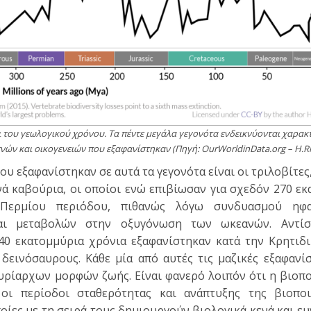
του γεωλογικού χρόνου. Τα πέντε μεγάλα γεγονότα ενδεικνύονται χαρακτ
νών και οικογενειών που εξαφανίστηκαν (Πηγή: OurWorldinData.org – H.Rit
υ εξαφανίστηκαν σε αυτά τα γεγονότα είναι οι τριλοβίτες
ά καβούρια, οι οποίοι ενώ επιβίωσαν για σχεδόν 270 ε
Περμίου περιόδου, πιθανώς λόγω συνδυασμού ηφαι
 και μεταβολών στην οξυγόνωση των ωκεανών. Αντίσ
0 εκατομμύρια χρόνια εξαφανίστηκαν κατά την Κρητιδι
δεινόσαυρους. Κάθε μία από αυτές τις μαζικές εξαφανίσ
υρίαρχων μορφών ζωής. Είναι φανερό λοιπόν ότι η βιοπ
οι περίοδοι σταθερότητας και ανάπτυξης της βιοποι
ποίες με τη σειρά τους δημιουργούν βιολογικά κενά και ε