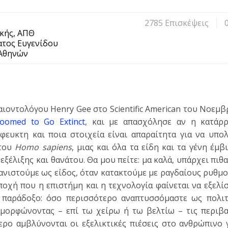
2785 Eπισκέψεις
κής, ΑΠΘ
ατος Ευγενίδου
 Αθηνών
ιοντολόγου Henry Gee στο Scientific American του Νοεμβ
omed to Go Extinct
, και με απασχόλησε αν η κατάρ
φευκτη και ποια στοιχεία είναι απαραίτητα για να υπολ
 του
Homo sapiens
, μιας και όλα τα είδη και τα γένη έμ
εξέλιξης και θανάτου. Θα μου πείτε: μα καλά, υπάρχει πιθ
φανιστούμε ως είδος, όταν κατακτούμε με ραγδαίους ρυθμ
ποχή που η επιστήμη και η τεχνολογία φαίνεται να εξελί
παράδοξο: όσο περισσότερο αναπτυσσόμαστε ως πολιτ
μορφώνοντας – επί τω χείρω ή τω βελτίω – τις περιβα
ερο αμβλύνονται οι εξελικτικές πιέσεις στο ανθρώπινο 