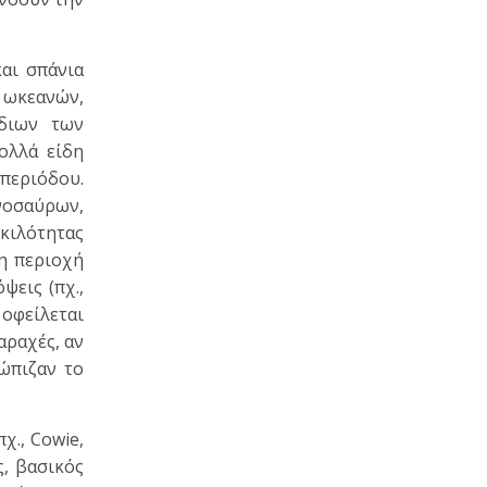
και σπάνια
ν ωκεανών,
ίδιων των
ολλά είδη
περιόδου.
ινοσαύρων,
κιλότητας
τη περιοχή
ψεις (πχ.,
 οφείλεται
αραχές, αν
τώπιζαν το
χ., Cowie,
ς, βασικός