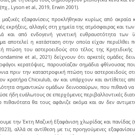
(πχ., Lyson et al., 2019, Erwin 2001).
ι μαζικές εξαφανίσεις προκλήθηκαν κυρίως από ακραία 
ές εκρήξεις, αλλαγές στη χημεία της ατμόσφαιρας και τω
λά και από ενδογενή γενετική ευθραυστότητα των 
μα αποτελεί η κατάσταση στην οποία είχαν περιέλθει π
ή πτώση του αστεροειδούς στο τέλος της Κρητιδικής 
ondamine et al., 2021) δείχνουν ότι αρκετές ομάδες δε
οφάγοι κερατόψιες, παρουσίαζαν σημάδια φθίνουσας ποι
χρόνια πριν την καταστροφική πτώση του αστεροειδούς σ
 κρατήρα Chicxulub, αν και υπάρχουν και αντίθετες από
κιλότητα σημαντικών ομάδων δεινοσαύρων, που πιθανά να
τούσε ήδη ευάλωτους σε επερχόμενες περιβαλλοντικές διατ
b πιθανότατα θα τους αφάνιζε ακόμα και αν δεν αντιμε
ουμε την Έκτη Μαζική Εξαφάνιση χλωρίδας και πανίδας (π
, 2023), αλλά σε αντίθεση με τις προηγούμενες εξαφανίσει