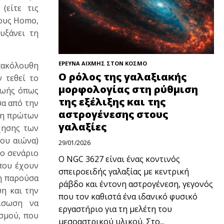
(είτε τις
νους Homo,
υξάνει τη
ΕΡΕΥΝΑ ΑΙΧΜΗΣ ΣΤΟΝ ΚΟΣΜΟ
ακόλουθη
Ο ρόλος της γαλαξιακής
 τεθεί το
μορφολογίας στη ρύθμιση
 ζωής όπως
της εξέλιξης και της
σα από την
αστρογένεσης στους
ση πρώτων
γαλαξίες
χησης των
ου αιώνα)
29/01/2026
νο σενάριο
Ο NGC 3627 είναι ένας κοντινός
 που έχουν
σπειροειδής γαλαξίας με κεντρική
τη παρούσα
ράβδο και έντονη αστρογένεση, γεγονός
ση και την
που τον καθιστά ένα ιδανικό φυσικό
ίσωση να
εργαστήριο για τη μελέτη του
σμού, που
μεσοαστρικού υλικού. Στο...