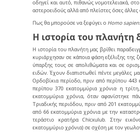
οδηγεί και αυτό, πιθανώς νομοτελειακά, στ
αστεροειδούς αλλά από πλείστες όσες άλλες 
Πως θα μπορούσε να ξεφύγει ο
Homo sapien
Η ιστορία του πλανήτη 
Η ιστορία του πλανήτη μας βρίθει παραδει
κυριάρχησαν σε κάποια φάση εξέλιξης της 
ύπαρξης τους σε απολιθώματα και σε ορισ
ειδών. Έχουν διαπιστωθεί πέντε μεγάλες μα
Ορδοβίκια περίοδο, πριν από περίπου 443 
περίπου 370 εκατομμύρια χρόνια· η τρίτη
εκατομμύρια χρόνια, όταν αφανίστηκε πά
Τριαδικής περιόδου, πριν από 201 εκατομμύ
από 66 εκατομμύρια χρόνια με την καταστ
τεράστιο κρατήρα Chicxulub. Στην εικό
εκατομμύριο χρόνια) σε σχέση με τον γεωλο