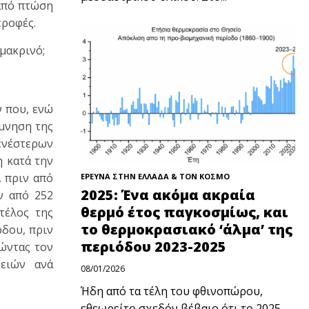
 από πτώση
τροφές.
 μακρινό;
ν που, ενώ
άμνηση της
ενέστερων
η κατά την
, πριν από
ΕΡΕΥΝΑ ΣΤΗΝ ΕΛΛΑΔΑ & ΤΟΝ ΚΟΣΜΟ
2025: Ένα ακόμα ακραία
ν από 252
θερμό έτος παγκοσμίως, και
τέλος της
το θερμοκρασιακό ‘άλμα’ της
όδου, πριν
περιόδου 2023-2025
ώντας τον
νειών ανά
08/01/2026
Ήδη από τα τέλη του φθινοπώρου,
εθεωρείτο σχεδόν βέβαιο ότι το 2025