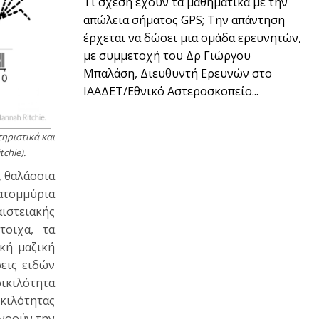
Τι σχέση έχουν τα μαθηματικά με την
απώλεια σήματος GPS; Την απάντηση
έρχεται να δώσει μια ομάδα ερευνητών,
με συμμετοχή του Δρ Γιώργου
Μπαλάση, Διευθυντή Ερευνών στο
ΙΑΑΔΕΤ/Εθνικό Αστεροσκοπείο...
ηριστικά και
chie).
, θαλάσσια
κατομμύρια
στειακής
τοιχα, τα
κή μαζική
εις ειδών
οικιλότητα
κιλότητας
υνοούν την