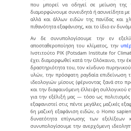
που μπορεί να οδηγεί σε μείωση της π
διαμορφώνουμε συνειδητά ή ασυνείδητα με 
αλλά και άλλων ειδών της πανίδας και χ
πιθανότητα εξαφάνισης, και το ίδιο εν δυνάμ
Αν δε συνυπολογίσουμε την εν εξελί
αποσταθεροποίηση του κλίματος, την
υπέ
Ινστιτούτο PIK (Potsdam Institute for Cli
έχει διαμορφωθεί κατά την Ολόκαινο, την έ
δραστηριότητα του, τον κίνδυνο πυρηνικο
υλών, την πρόσφατη ραγδαία επιδείνωση 
ιδεολογιών μίσους (φέρνοντας ξανά στο π
και την διαφαινόμενη έλλειψη συλλογικού 
για την εξέλιξή μας — τόσο ως πολιτισμός
εξαφανιστεί στις πέντε μεγάλες μαζικές εξ
6η μαζική εξαφάνιση ειδών, ο Homo sapien
δυνατότητα επίγνωσης των εξελίξεων 
συνυπολογίσουμε την ανερχόμενη ιδεοληπτ