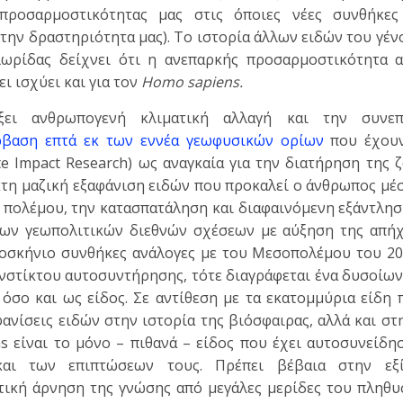
ροσαρμοστικότητας μας στις όποιες νέες συνθήκες 
την δραστηριότητα μας). Το ιστορία άλλων ειδών του γέ
λωρίδας δείχνει ότι η ανεπαρκής προσαρμοστικότητα α
ει ισχύει και για τον
Homo sapiens.
ξει ανθρωπογενή κλιματική αλλαγή και την συνεπ
ρβαση επτά εκ των εννέα γεωφυσικών ορίων
που έχουν
mate Impact Research) ως αναγκαία για την διατήρηση της
κτη μαζική εξαφάνιση ειδών που προκαλεί ο άνθρωπος μέ
ύ πολέμου, την κατασπατάληση και διαφαινόμενη εξάντλη
των γεωπολιτικών διεθνών σχέσεων με αύξηση της απή
ροσκήνιο συνθήκες ανάλογες με του Mεσοπολέμου του 20
ενστίκτου αυτοσυντήρησης, τότε διαγράφεται ένα δυσοίω
 όσο και ως είδος. Σε αντίθεση με τα εκατομμύρια είδη
αφανίσεις ειδών στην ιστορία της βιόσφαιρας, αλλά και σ
s είναι το μόνο – πιθανά – είδος που έχει αυτοσυνείδη
και των επιπτώσεων τους. Πρέπει βέβαια στην εξ
ική άρνηση της γνώσης από μεγάλες μερίδες του πληθυ