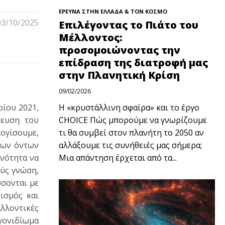
ΕΡΕΥΝΑ ΣΤΗΝ ΕΛΛΑΔΑ & ΤΟΝ ΚΟΣΜΟ
03/10/2025
Επιλέγοντας το Πιάτο του
Μέλλοντος:
προσομοιώνοντας την
επίδραση της διατροφή μας
στην Πλανητική Κρίση
09/02/2026
ρίου 2021,
Η «κρυστάλλινη σφαίρα» και το έργο
ρευση του
CHOICE Πώς μπορούμε να γνωρίζουμε
ογίσουμε,
τι θα συμβεί στον πλανήτη το 2050 αν
βιων όντων
αλλάξουμε τις συνήθειές μας σήμερα;
ανότητα να
Μια απάντηση έρχεται από τα...
ούς γνώση,
σσονται με
ισμός και
λλοντικές
γονιδίωμα