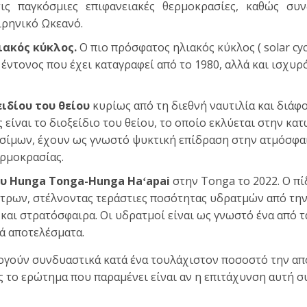
ις παγκόσμιες επιφανειακές θερμοκρασίες, καθώς συν
ιρηνικό Ωκεανό.
ιακός κύκλος.
Ο πιο πρόσφατος ηλιακός κύκλος ( solar cyc
ο έντονος που έχει καταγραφεί από το 1980, αλλά και ισχυ
ιδίου του θείου
κυρίως από τη διεθνή ναυτιλία και διάφ
 είναι το διοξείδιο του θείου, το οποίο εκλύεται στην κα
σίμων, έχουν ως γνωστό ψυκτική επίδραση στην ατμόσφαι
ερμοκρασίας.
υ Hunga Tonga-Hunga Haʻapai
στην Tonga το 2022. Ο πί
έτρων, στέλνοντας τεράστιες ποσότητας υδρατμών από την
αι στρατόσφαιρα. Οι υδρατμοί είναι ως γνωστό ένα από τ
ά αποτελέσματα.
ογούν συνδυαστικά κατά ένα τουλάχιστον ποσοστό την α
 το ερώτημα που παραμένει είναι αν η επιτάχυνση αυτή σ