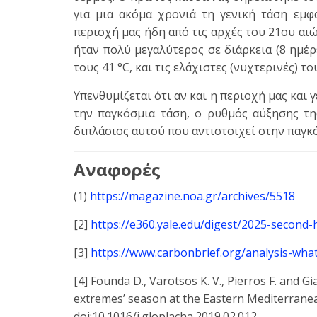
για μια ακόμα χρονιά τη γενική τάση εμ
περιοχή μας ήδη από τις αρχές του 21ου αι
ήταν πολύ μεγαλύτερος σε διάρκεια (8 ημέρ
τους 41 °C, και τις ελάχιστες (νυχτερινές) του
Υπενθυμίζεται ότι αν και η περιοχή μας και
την παγκόσμια τάση, ο ρυθμός αύξησης τη
διπλάσιος αυτού που αντιστοιχεί στην παγκ
Αναφορές
(1)
https://magazine.noa.gr/archives/5518
[2]
https://e360.yale.edu/digest/2025-second-
[3]
https://www.carbonbrief.org/analysis-wha
[4] Founda D., Varotsos K. V., Pierros F. and 
extremes’ season at the Eastern Mediterranea
doi:10.1016/j.gloplacha.2019.02.012.