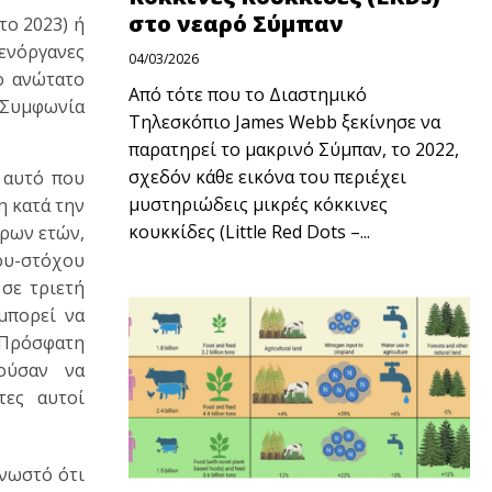
στο νεαρό Σύμπαν
το 2023) ή
ενόργανες
04/03/2026
ο ανώτατο
Από τότε που το Διαστημικό
 Συμφωνία
Τηλεσκόπιο James Webb ξεκίνησε να
παρατηρεί το μακρινό Σύμπαν, το 2022,
σχεδόν κάθε εικόνα του περιέχει
 αυτό που
μυστηριώδεις μικρές κόκκινες
η κατά την
κουκκίδες (Little Red Dots –...
ερων ετών,
ίου-στόχου
σε τριετή
μπορεί να
 Πρόσφατη
ούσαν να
τες αυτοί
γνωστό ότι