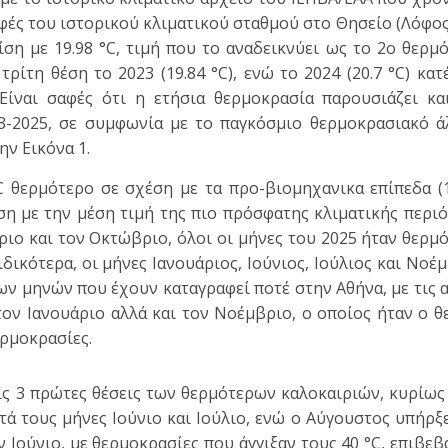
ραφές του ιστορικού κλιματικού σταθμού στο Θησείο (Λόφ
ση με 19.98 °C, τιμή που το αναδεικνύει ως το 2ο θερμ
ίτη θέση το 2023 (19.84 °C), ενώ το 2024 (20.7 °C) κατ
Είναι σαφές ότι η ετήσια θερμοκρασία παρουσιάζει κα
23-2025, σε συμφωνία με το παγκόσμιο θερμοκρασιακό ά
ν Εικόνα 1.
°C θερμότερο σε σχέση με τα προ-βιομηχανικα επίπεδα (
έση με την μέση τιμή της πιο πρόσφατης κλιματικής περι
ιο και τον Οκτώβριο, όλοι οι μήνες του 2025 ήταν θερμ
ιδικότερα, οι μήνες Ιανουάριος, Ιούνιος, Ιούλιος και Νοέ
ων μηνών που έχουν καταγραφεί ποτέ στην Αθήνα, με τις 
τον Ιανουάριο αλλά και τον Νοέμβριο, ο οποίος ήταν ο 
ρμοκρασίες.
τις 3 πρώτες θέσεις των θερμότερων καλοκαιριών, κυρίω
 τους μήνες Ιούνιο και Ιούλιο, ενώ ο Αύγουστος υπήρξ
Ιούνιο, με θερμοκρασίες που άγγιξαν τους 40 °C, επιβε