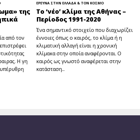
Ο
ΕΡΕΥΝΑ ΣΤΗΝ ΕΛΛΑΔΑ & ΤΟΝ ΚΟΣΜΟ
ωμα» της
Το ‘νέο’ κλίμα της Αθήνας –
ηπικά
Περίοδος 1991-2020
Ένα σημαντικό στοιχείο που διαχωρίζει
ία από τον
έννοιες όπως ο καιρός, το κλίμα ή η
 επιστρέφει
κλιματική αλλαγή είναι η χρονική
στικότητας
κλίμακα στην οποία αναφέρονται. Ο
αιρας. Η γη
καιρός ως γνωστό αναφέρεται στην
 υπέρυθρη
κατάσταση...