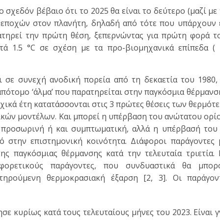
σχεδόν βέβαιο ότι το 2025 θα είναι το δεύτερο (μαζί με 
 εποχών στον πλανήτη, δηλαδή από τότε που υπάρχουν 
ιατηρεί την πρώτη θέση, ξεπερνώντας για πρώτη φορά τ
τά 1.5 °C σε σχέση με τα προ-βιομηχανικά επίπεδα (
ι σε συνεχή ανοδική πορεία από τη δεκαετία του 1980,
 απότομο ‘άλμα’ που παρατηρείται στην παγκόσμια θέρμανσ
δοχικά έτη κατατάσσονται στις 3 πρώτες θέσεις των θερμότ
τικών μοντέλων. Και μπορεί η υπέρβαση του ανώτατου ορ
ί προσωρινή ή και συμπτωματική, αλλά η υπέρβασή του 
ό στην επιστημονική κοινότητα. Διάφοροι παράγοντες 
ης παγκόσμιας θέρμανσης κατά την τελευταία τριετία.
αφορετικούς παράγοντες, που συνδυαστικά θα μπορ
ηρούμενη θερμοκρασιακή έξαρση [2, 3]. Οι παράγον
σε κυρίως κατά τους τελευταίους μήνες του 2023. Είναι 