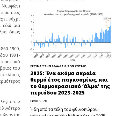
ος Νυμφών)
ότερο έτος
έχει μέχρι
ι εδώ μια
λμα, όπως
1860-1900,
όδου 1991-
ότεροι από
ΕΡΕΥΝΑ ΣΤΗΝ ΕΛΛΑΔΑ & ΤΟΝ ΚΟΣΜΟ
μβριος του
2025: Ένα ακόμα ακραία
αποκλίσεις
θερμό έτος παγκοσμίως, και
θερμότερος
το θερμοκρασιακό ‘άλμα’ της
περιόδου 2023-2025
08/01/2026
ς λόγω των
ε λιγότερο
Ήδη από τα τέλη του φθινοπώρου,
βαιώνοντας
εθεωρείτο σχεδόν βέβαιο ότι το 2025