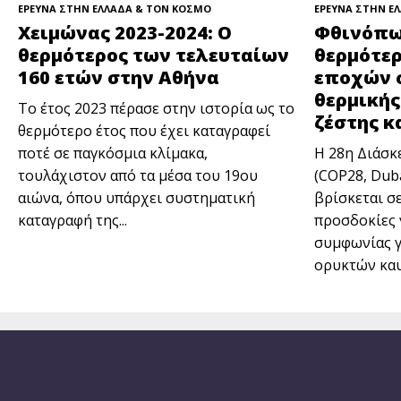
ΕΡΕΥΝΑ ΣΤΗΝ ΕΛΛΑΔΑ & ΤΟΝ ΚΟΣΜΟ
ΕΡΕΥΝΑ ΣΤΗΝ Ε
Χειμώνας 2023-2024: Ο
Φθινόπωρ
θερμότερος των τελευταίων
θερμότε
160 ετών στην Αθήνα
εποχών σ
θερμική
Το έτος 2023 πέρασε στην ιστορία ως το
ζέστης κ
θερμότερο έτος που έχει καταγραφεί
ποτέ σε παγκόσμια κλίμακα,
Η 28η Διάσκ
τουλάχιστον από τα μέσα του 19ου
(COP28, Duba
αιώνα, όπου υπάρχει συστηματική
βρίσκεται σε
καταγραφή της...
προσδοκίες 
συμφωνίας γ
ορυκτών καυσ