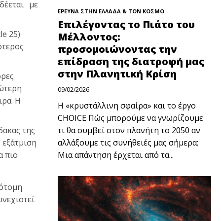
δέεται με
ΕΡΕΥΝΑ ΣΤΗΝ ΕΛΛΑΔΑ & ΤΟΝ ΚΟΣΜΟ
Επιλέγοντας το Πιάτο του
le 25)
Μέλλοντος:
ρότερος
προσομοιώνοντας την
επίδραση της διατροφή μας
στην Πλανητική Κρίση
ορες
τώτερη
09/02/2026
ρα. Η
Η «κρυστάλλινη σφαίρα» και το έργο
CHOICE Πώς μπορούμε να γνωρίζουμε
δακας της
τι θα συμβεί στον πλανήτη το 2050 αν
 εξάτμιση
αλλάξουμε τις συνήθειές μας σήμερα;
α πιο
Μια απάντηση έρχεται από τα...
πότομη
υνεχιστεί