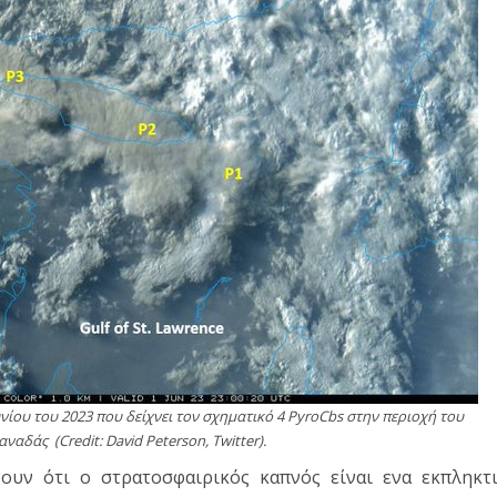
υνίου του 2023 που δείχνει τον σχηματικό 4 PyroCbs στην περιοχή του
αναδάς (Credit: David Peterson, Twitter).
ουν ότι ο στρατοσφαιρικός καπνός είναι ενα εκπληκτ