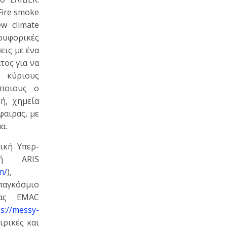
Fire smoke
ew climate
ρυφορικές
εις με ένα
τος για να
κύριους
ποιους ο
ή, χημεία
φαιρας, με
α.
ική Υπερ-
μή ARIS
n/
),
αγκόσμιο
ίας EMAC
s://messy-
ιρικές και