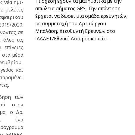
Τι σχέση έχουν τα μαθηματικά με την
ς νέα ημι-
απώλεια σήματος GPS; Την απάντηση
ε μελέτες
έρχεται να δώσει μια ομάδα ερευνητών,
οσφαιρικού
με συμμετοχή του Δρ Γιώργου
019/2020.
Μπαλάση, Διευθυντή Ερευνών στο
νοντας σε
ΙΑΑΔΕΤ/Εθνικό Αστεροσκοπείο...
 όλες τις
 επίγειες
 στα μέσα
οεμβρίου-
γεθος και
παραμένει
τες.
νόηση τωv
νού στην
μα, ο Δρ.
ζει ένα
γραμμα
ο ΕΛΙΔΕΚ.