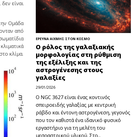
 δεν είναι
την Ομάδα
ονταν από
 σωματίδια
ΕΡΕΥΝΑ ΑΙΧΜΗΣ ΣΤΟΝ ΚΟΣΜΟ
 κλιματικά
Ο ρόλος της γαλαξιακής
στο κλίμα.
μορφολογίας στη ρύθμιση
της εξέλιξης και της
αστρογένεσης στους
γαλαξίες
29/01/2026
Ο NGC 3627 είναι ένας κοντινός
σπειροειδής γαλαξίας με κεντρική
ράβδο και έντονη αστρογένεση, γεγονός
που τον καθιστά ένα ιδανικό φυσικό
εργαστήριο για τη μελέτη του
μεσοαστρικού υλικού. Στο...