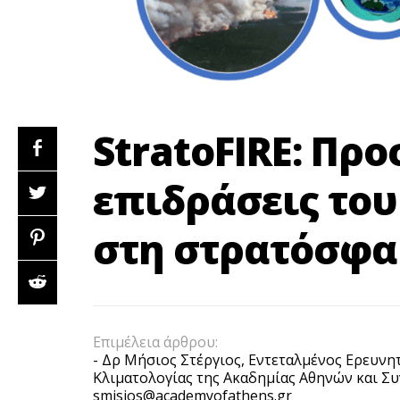
StratoFIRE: Πρ
επιδράσεις το
στη στρατόσφα
Επιμέλεια άρθρου:
- Δρ Μήσιος Στέργιος, Εντεταλμένος Ερευνη
Κλιματολογίας της Ακαδημίας Αθηνών και Σ
smisios@academyofathens.gr