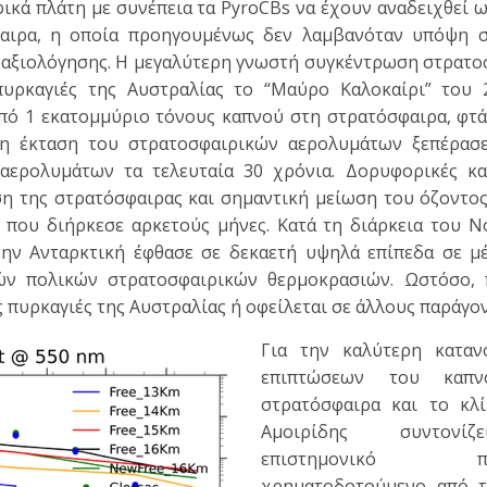
ικά πλάτη με συνέπεια τα PyroCBs να έχουν αναδειχθεί ω
αιρα, η οποία προηγουμένως δεν λαμβανόταν υπόψη σ
ς αξιολόγησης. Η μεγαλύτερη γνωστή συγκέντρωση στρατ
υρκαγιές της Αυστραλίας το “Μαύρο Καλοκαίρι” του 2
πό 1 εκατομμύριο τόνους καπνού στη στρατόσφαιρα, φτά
 η έκταση του στρατοσφαιρικών αερολυμάτων ξεπέρασε
αερολυμάτων τα τελευταία 30 χρόνια. Δορυφορικές και
ση της στρατόσφαιρας και σημαντική μείωση του όζοντος
 που διήρκεσε αρκετούς μήνες. Κατά τη διάρκεια του Ν
ην Ανταρκτική έφθασε σε δεκαετή υψηλά επίπεδα σε μέ
ών πολικών στρατοσφαιρικών θερμοκρασιών. Ωστόσο, 
ς πυρκαγιές της Αυστραλίας ή οφείλεται σε άλλους παράγον
Για την καλύτερη κατα
επιπτώσεων του καπ
στρατόσφαιρα και το κλί
Αμοιρίδης συντονί
επιστημονικό πρό
χρηματοδοτούμενο από τ