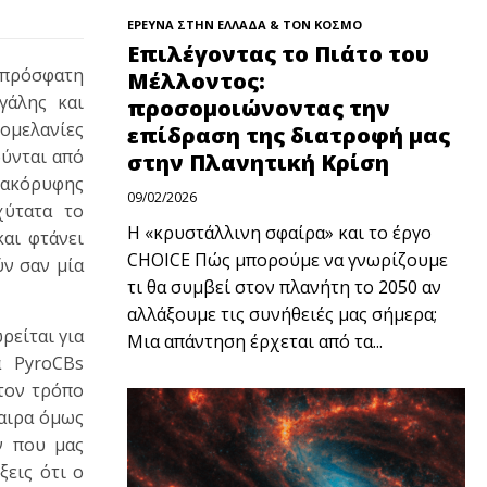
ΕΡΕΥΝΑ ΣΤΗΝ ΕΛΛΑΔΑ & ΤΟΝ ΚΟΣΜΟ
Επιλέγοντας το Πιάτο του
ά πρόσφατη
Μέλλοντος:
γάλης και
προσομοιώνοντας την
ομελανίες
επίδραση της διατροφή μας
ούνται από
στην Πλανητική Κρίση
τακόρυφης
09/02/2026
χύτατα το
Η «κρυστάλλινη σφαίρα» και το έργο
αι φτάνει
CHOICE Πώς μπορούμε να γνωρίζουμε
ύν σαν μία
τι θα συμβεί στον πλανήτη το 2050 αν
αλλάξουμε τις συνήθειές μας σήμερα;
ρείται για
Μια απάντηση έρχεται από τα...
α PyroCBs
τον τρόπο
φαιρα όμως
ν που μας
εις ότι ο