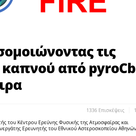
οσομοιώνοντας τις
υ καπνού από pyroCb
ιρα
1336 Eπισκέψεις
τής του Κέντρου Ερεύνης Φυσικής της Ατμοσφαίρας και
υνεργάτης Ερευνητής του Εθνικού Αστεροσκοπείου Αθηνών