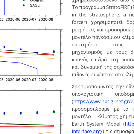
Το πρόγραμμα StratoFIRE (
in the stratosphere: a n
forcer) χρησιμοποιεί δο
μετρήσεις και προσομοιώσ
μοντέλο παγκόσμιου κλίμα
αποτιμήσει τους 
μηχανισμούς με τους ό
καπνός επιδρά στη φυσικ
και δυναμική της στρατόσ
πιθανές συνέπειες στο κλίμ
Χρησιμοποιώντας την εθν
υπολογιστική υποδο
(
https://www.hpc.grnet.gr/e
προσομοιώσαμε με το π
μοντέλο κλίματος-χημε
Earth System Model (
http
interface.org/
) τις ατμοσφα