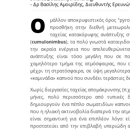
- Δρ Βασίλης Αμοιρίδης, Διευθυντής Ερευν
Ο
μάλλον αποκρυφιστικός όρος “pyroC
προσθήκη στην διεθνή μετεωρολο
ταχείας κατακόρυφης ανάπτυξης σ
(
cumulonimbus
), τα πολύ γνωστά καταιγιδ
την ακραία ενέργεια που απελευθερώνετα
ανάπτυξης είναι τόσο μεγάλη που σε πο
χαμηλότερο τμήμα της ατμόσφαιρας, που ο
μέχρι τη στρατόσφαιρα, σε ύψη μεγαλύτερα
«καμινάδα» καπνού που συνδέει τεράστιες δα
Χωρίς διεργασίες ταχείας απομάκρυνσης (π.
μήνες, πολύ περισσότερο από τυπικές δ
δημιουργούν ένα πέπλο σωματιδίων καπνού
που η ηλιακή ακτινοβολία διαπερνά την ατμ
είναι σημαντική για ένα επιπλέον λόγο: 
προστατεύει από την επιβλαβή υπεριώδη α