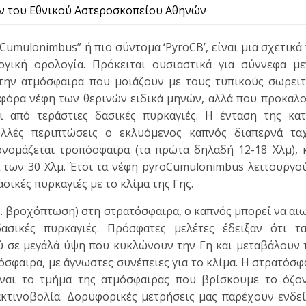
ών του Εθνικού Αστεροσκοπείου Αθηνών
umulonimbus” ή πιο σύντομα ‘PyroCB’, είναι μια σχετικ
γική ορολογία. Πρόκειται ουσιαστικά για σύννεφα με
την ατμόσφαιρα που μοιάζουν με τους τυπικούς σωρειτ
οφόρα νέφη των θερινών ειδικά μηνών, αλλά που προκαλ
ι από τεράστιες δασικές πυρκαγιές. Η ένταση της κα
λλές περιπτώσεις ο εκλυόμενος καπνός διαπερνά τα
νομάζεται τροπόσφαιρα (τα πρώτα δηλαδή 12-18 Χλμ), κ
 των 30 Χλμ. Έτσι τα νέφη pyroCumulonimbus λειτουργο
σικές πυρκαγιές με το κλίμα της Γης.
χ. βροχόπτωση) στη στρατόσφαιρα, ο καπνός μπορεί να αιω
ασικές πυρκαγιές. Πρόσφατες μελέτες έδειξαν ότι τ
 σε μεγάλά ύψη που κυκλώνουν την Γη και μεταβάλουν 
όσφαιρα, με άγνωστες συνέπειες για το κλίμα. Η στρατόσ
είναι το τμήμα της ατμόσφαιρας που βρίσκουμε το όζο
κτινοβολία. Δορυφορικές μετρήσεις μας παρέχουν ενδείξ