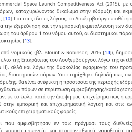
mmercial Space Launch Competitiveness Act (2015), με
όρων, κατοχυρώνοντας δικαίωμα στην εξόρυξη και εκμ
 [
10
]. Για τους ίδιους λόγους, το Λουξεμβούργο υιοθέτησε
για την εξερεύνηση και την εμπορική εκμετάλλευση των δ
πωση του άρθρου 1 του νόμου αυτού, οι διαστημικοί πόρο
ιοκτησίας [
13
].
 από νομικούς (βλ. Blount & Robinson; 2016 [
14
]), δημο
ύλιο της Επικράτειας του Λουξεμβούργου, λόγω της αντί
 ΙΙ), αλλά και λόγω της δυσκολίας εφαρμογής του προτ
ρίας διαστημικών πόρων. Υποστηρίχθηκε δηλαδή πως ακό
όρυξης, θα είναι ανέφικτη η προστασία της περιοχής εξόρ
ορυχθέντων πόρων σε περίπτωση αμφισβήτησης/κατάσχεση
καν, με το έωλο, κατά την άποψη μας, επιχείρημα πως η ερ
ί στην εμπορική και επιχειρηματική λογική και στις αν
ωτικούς επιχειρηματικούς φορείς.
οι που αμφισβήτησαν εν τοις πράγμασι τους διεθνεί
ές νομικές ερμηνείες και πέρασαν εθνικές νομοθεσίες π