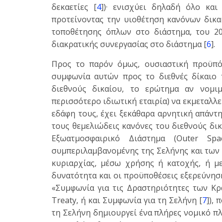
δεκαετίες [
4
])· ενισχύει δηλαδή όλο κα
προτείνοντας την υιοθέτηση κανόνων δικα
τοποθέτησης όπλων στο διάστημα, του 20
διακρατικής συνεργασίας στο διάστημα [
6
].
Προς το παρόν όμως, ουσιαστική προϋπό
συμφωνία αυτών προς το διεθνές δίκαιο 
διεθνούς δικαίου, το ερώτημα αν νομι
περισσότερο ιδιωτική εταιρία) να εκμεταλλ
εδάφη τους, έχει ξεκάθαρα αρνητική απάντη
τους θεμελιώδεις κανόνες του διεθνούς δικ
Εξωατμοσφαιρικό Διάστημα (Outer Sp
συμπεριλαμβανομένης της Σελήνης και των 
κυριαρχίας, μέσω χρήσης ή κατοχής, ή μ
δυνατότητα και οι προϋποθέσεις εξερεύνη
«Συμφωνία για τις Δραστηριότητες των Κ
Treaty, ή και Συμφωνία για τη Σελήνη [
7
]),
τη Σελήνη δημιουργεί ένα πλήρες νομικό πλ