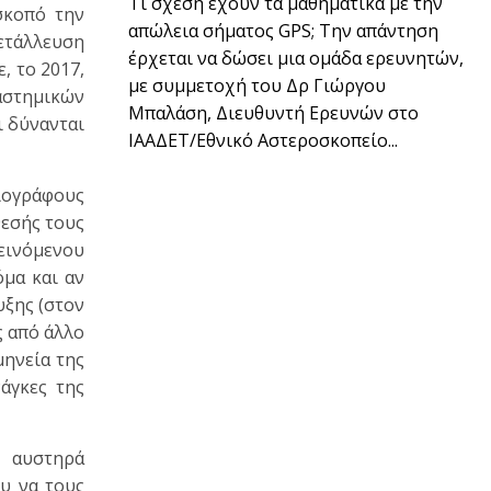
Τι σχέση έχουν τα μαθηματικά με την
 σκοπό την
απώλεια σήματος GPS; Την απάντηση
ετάλλευση
έρχεται να δώσει μια ομάδα ερευνητών,
, το 2017,
με συμμετοχή του Δρ Γιώργου
ιαστημικών
Μπαλάση, Διευθυντή Ερευνών στο
ι δύνανται
ΙΑΑΔΕΤ/Εθνικό Αστεροσκοπείο...
σιογράφους
θεσής τους
εινόμενου
μα και αν
υξης (στον
ς από άλλο
μηνεία της
άγκες της
ς αυστηρά
ου να τους