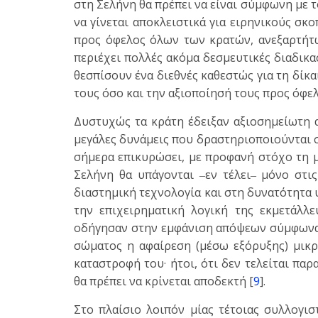
στη Σελήνη θα πρέπει να είναι σύμφωνη με το
να γίνεται αποκλειστικά για ειρηνικούς σκ
προς όφελος όλων των κρατών, ανεξαρτήτω
περιέχει πολλές ακόμα δεσμευτικές διαδικα
θεσπίσουν ένα διεθνές καθεστώς για τη δίκ
τους όσο και την αξιοποίησή τους προς όφε
Δυστυχώς τα κράτη έδειξαν αξιοσημείωτη 
μεγάλες δυνάμεις που δραστηριοποιούνται σ
σήμερα επικυρώσει, με προφανή στόχο τη 
Σελήνη θα υπάγονται ‒εν τέλει‒ μόνο στις
διαστημική τεχνολογία και στη δυνατότητα
την επιχειρηματική λογική της εκμετάλλ
οδήγησαν στην εμφάνιση απόψεων σύμφωνα μ
σώματος η αφαίρεση (μέσω εξόρυξης) μικρ
καταστροφή του· ήτοι, ότι δεν τελείται πα
θα πρέπει να κρίνεται αποδεκτή [
9
].
Στο πλαίσιο λοιπόν μίας τέτοιας συλλογι