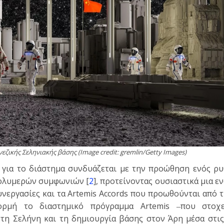
νεζικής Σεληνιακής βάσης (Image credit: gremlin/Getty Images)
ς για το διάστημα συνδυάζεται με την προώθηση ενός ρ
πολυμερών συμφωνιών [
2
], προτείνοντας ουσιαστικά μια ε
νεργασίες και τα Artemis Accords που προωθούνται από τ
ορμή το διαστημικό πρόγραμμα Artemis ‒που στοχ
η Σελήνη και τη δημιουργία βάσης στον Άρη μέσα στις