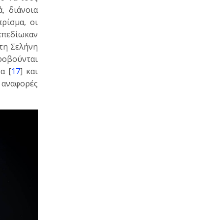
, διάνοια
ρίσμα, οι
 επεδίωκαν
τη Σελήνη
 φοβούνται
α [
17
] και
 αναφορές