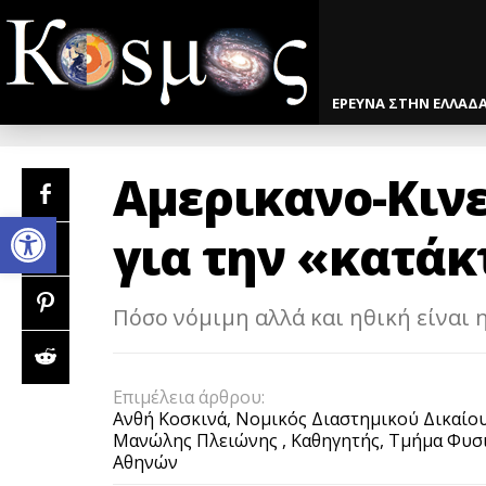
ΕΡΕΥΝΑ ΣΤΗΝ ΕΛΛΑΔ
Αμερικανο-Κιν
Open toolbar
για την «κατάκ
Πόσο νόμιμη αλλά και ηθική είναι 
Επιμέλεια άρθρου:
Ανθή Κοσκινά, Νομικός Διαστημικού Δικαίο
Μανώλης Πλειώνης , Καθηγητής, Τμήμα Φυσι
Αθηνών