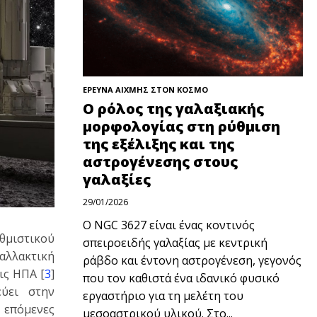
ΕΡΕΥΝΑ ΑΙΧΜΗΣ ΣΤΟΝ ΚΟΣΜΟ
Ο ρόλος της γαλαξιακής
μορφολογίας στη ρύθμιση
της εξέλιξης και της
αστρογένεσης στους
γαλαξίες
29/01/2026
Ο NGC 3627 είναι ένας κοντινός
υθμιστικού
σπειροειδής γαλαξίας με κεντρική
ναλλακτική
ράβδο και έντονη αστρογένεση, γεγονός
ις ΗΠΑ [
3
]
που τον καθιστά ένα ιδανικό φυσικό
εύει στην
εργαστήριο για τη μελέτη του
 επόμενες
μεσοαστρικού υλικού. Στο...