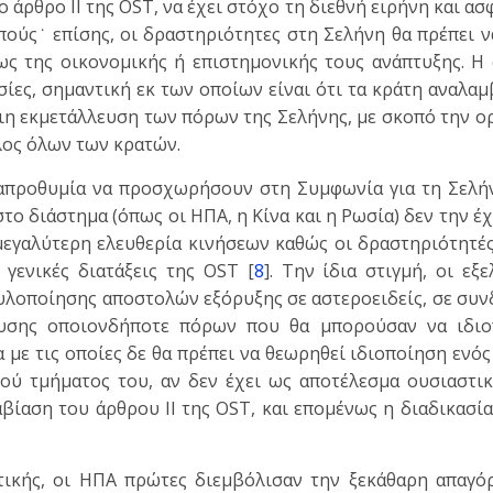
 άρθρο ΙΙ της OST, να έχει στόχο τη διεθνή ειρήνη και ασφ
οπούς˙ επίσης, οι δραστηριότητες στη Σελήνη θα πρέπει ν
ς της οικονομικής ή επιστημονικής τους ανάπτυξης. Η
σίες, σημαντική εκ των οποίων είναι ότι τα κράτη αναλα
αιη εκμετάλλευση των πόρων της Σελήνης, με σκοπό την 
λος όλων των κρατών.
απροθυμία να προσχωρήσουν στη Συμφωνία για τη Σελήν
το διάστημα (όπως οι ΗΠΑ, η Κίνα και η Ρωσία) δεν την έ
μεγαλύτερη ελευθερία κινήσεων καθώς οι δραστηριότητές
 γενικές διατάξεις της OST [
8
]. Την ίδια στιγμή, οι εξε
 υλοποίησης αποστολών εξόρυξης σε αστεροειδείς, σε συ
ευσης οποιονδήποτε πόρων που θα μπορούσαν να ιδιο
ε τις οποίες δε θα πρέπει να θεωρηθεί ιδιοποίηση ενό
ού τμήματος του, αν δεν έχει ως αποτέλεσμα ουσιαστικ
ραβίαση του άρθρου ΙΙ της OST, και επομένως η διαδικασί
στικής, οι ΗΠΑ πρώτες διεμβόλισαν την ξεκάθαρη απαγό