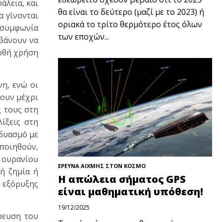
άλεια, και
θα είναι το δεύτερο (μαζί με το 2023) ή
α γίνονται
οριακά το τρίτο θερμότερο έτος όλων
 συμφωνία
των εποχών...
μβάνουν να
ορθή χρήση
η, ενώ οι
χουν μέχρι
 τους στη
λίξεις στη
νδυασμό με
ποιηθούν,
ς ουρανίου
ΕΡΕΥΝΑ ΑΙΧΜΗΣ ΣΤΟΝ ΚΟΣΜΟ
ή ζημία ή
Η απώλεια σήματος GPS
α εξόρυξης
είναι μαθηματική υπόθεση!
19/12/2025
ρευση του