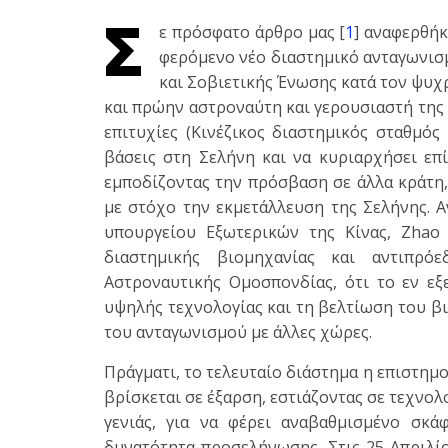
Σ
ε πρόσφατο άρθρο μας [
1
] αναφερθήκ
φερόμενο νέο διαστημικό ανταγωνισμ
και Σοβιετικής Ένωσης κατά τον ψυχρ
και πρώην αστροναύτη και γερουσιαστή της 
επιτυχίες (Κινέζικος διαστημικός σταθμός
βάσεις στη Σελήνη και να κυριαρχήσει επ
εμποδίζοντας την πρόσβαση σε άλλα κράτη,
με στόχο την εκμετάλλευση της Σελήνης. 
υπουργείου Εξωτερικών της Κίνας, Zhao 
διαστημικής βιομηχανίας και αντιπρό
Αστροναυτικής Ομοσπονδίας, ότι το εν εξ
υψηλής τεχνολογίας και τη βελτίωση του βι
του ανταγωνισμού με άλλες χώρες.
Πράγματι, το τελευταίο διάστημα η επιστημ
βρίσκεται σε έξαρση, εστιάζοντας σε τεχνο
γενιάς, για να φέρει αναβαθμισμένο σκά
δυνατότητα προσελήνωσης. Στις 25 Απριλίο