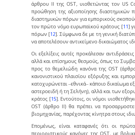
άρθρου ΙΙ της OST, υιοθετώντας τον US Co
προώθηση της αξιοποίησης διαστημικών π
διαστημικών πόρων για εμπορικούς σκοπούς
τον πρώτο νόμο ευρωπαϊκού κράτους [
11
] 
πόρων [
12
]. Σύμφωνα δε με τη γενική διατύ
να αποτελέσουν αντικείμενο δικαιώματος ιδ
Οι εξελίξεις αυτές προκάλεσαν αντιδράσεις
αλλά και επίσημους θεσμούς, όπως το Συμβο
προς το θεμελιώδη κανόνα της OST (άρθρο
κανονιστικού πλαισίου εξόρυξης και εμπο
κατοχυρώνεται ‒εθνικά‒ κάποιο δικαίωμα εξ
αστεροειδή ή τη Σελήνη), αλλά και των εξ
κράτος [
15
]. Εντούτοις, οι νόμοι υιοθετήθη
OST (άρθρο ΙΙ) θα πρέπει να προσαρμοστε
βιομηχανίας, παρέχοντας κίνητρα στους ιδι
Επομένως, είναι καταφανές ότι οι πρώτ
περιοριστικούς κανόνες της OST, με βολικ