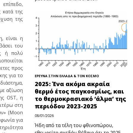
 επίπεδο,
 κατά της
σχυση της
, είναι η
βάσει του
ος ή πολύ
ιοποιείται
θετες προς
κης για το
ΕΡΕΥΝΑ ΣΤΗΝ ΕΛΛΑΔΑ & ΤΟΝ ΚΟΣΜΟ
ιάστημα,
2025: Ένα ακόμα ακραία
 με αξίωση
θερμό έτος παγκοσμίως, και
ης OST, η
το θερμοκρασιακό ‘άλμα’ της
ιτέρω στη
περιόδου 2023-2025
ων» (Moon
08/01/2026
μφωνία για
Ήδη από τα τέλη του φθινοπώρου,
στηριότητα
εθεωρείτο σχεδόν βέβαιο ότι το 2025