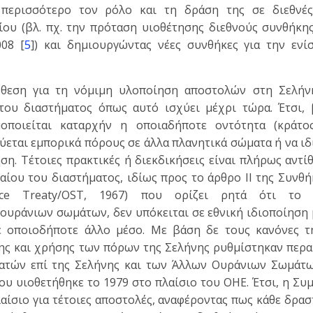
ι περισσότερο τον ρόλο και τη δράση της σε διεθνές
ίου (βλ. πχ. την πρόταση υιοθέτησης διεθνούς συνθήκης
08 [
5
]) και δημιουργώντας νέες συνθήκες για την ενί
θεση για τη νόμιμη υλοποίηση αποστολών στη Σελήνη
του διαστήματος όπως αυτό ισχύει μέχρι τώρα. Έτσι, 
μοποιείται καταρχήν η οποιαδήποτε οντότητα (κράτ
εύεται εμπορικά πόρους σε άλλα πλανητικά σώματα ή να ιδ
ση. Τέτοιες πρακτικές ή διεκδικήσεις είναι πλήρως αντί
αίου του διαστήματος, ιδίως προς το άρθρο ΙΙ της Συνθή
ace Treaty/OST, 1967) που ορίζει ρητά ότι το δ
ουράνιων σωμάτων, δεν υπόκειται σε εθνική ιδιοποίηση
ε οποιοδήποτε άλλο μέσο. Με βάση δε τους κανόνες τ
σης και χρήσης των πόρων της Σελήνης ρυθμίστηκαν περα
ρατών επί της Σελήνης και των Άλλων Ουράνιων Σωμάτ
 που υιοθετήθηκε το 1979 στο πλαίσιο του ΟΗΕ. Έτσι, η Συ
αίσιο για τέτοιες αποστολές, αναφέροντας πως κάθε δρα