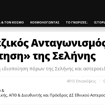
Α & ΤΟΝ ΚΟΣΜΟ
KOSMOΛΟΓΩΝΤΑΣ
ΤΟ ΓΝΩΡΙΖΕΣ;
ΙΣΤΟΡ
εζικός Ανταγωνισμό
τηση» της Σελήνης
η ιδιοποίηση πόρων της Σελήνης και αστεροει
4915 Eπισκέψεις
υ &
κής, ΑΠΘ & Διευθυντής και Πρόεδρος ΔΣ Εθνικού Αστερο