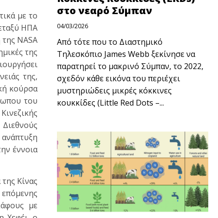
στο νεαρό Σύμπαν
τικά με το
04/03/2026
μεταξύ ΗΠΑ
ή της NASA
Από τότε που το Διαστημικό
ημικές της
Τηλεσκόπιο James Webb ξεκίνησε να
μιουργήσει
παρατηρεί το μακρινό Σύμπαν, το 2022,
ειάς της,
σχεδόν κάθε εικόνα του περιέχει
ική κούρσα
μυστηριώδεις μικρές κόκκινες
σωπου του
κουκκίδες (Little Red Dots –...
Κινεζικής
Διεθνούς
 ανάπτυξη
την έννοια
 της Κίνας
υ επόμενης
κάφους με
η Χεφέι, ο