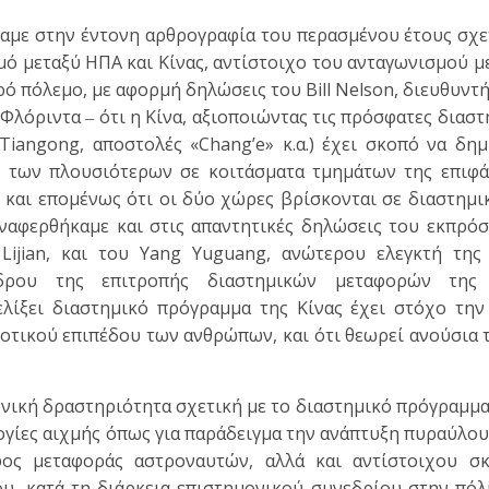
αμε στην έντονη αρθρογραφία του περασμένου έτους σχε
ό μεταξύ ΗΠΑ και Κίνας, αντίστοιχο του ανταγωνισμού 
ό πόλεμο, με αφορμή δηλώσεις του Bill Nelson, διευθυντ
Φλόριντα ‒ ότι η Κίνα, αξιοποιώντας τις πρόσφατες διαστ
 Τiangong, αποστολές «Chang’e» κ.α.) έχει σκοπό να δη
ί των πλουσιότερων σε κοιτάσματα τμημάτων της επιφάν
 και επομένως ότι οι δύο χώρες βρίσκονται σε διαστημ
Aναφερθήκαμε και στις απαντητικές δηλώσεις του εκπρό
Lijian, και του Yang Yuguang, ανώτερου ελεγκτή της 
εδρου της επιτροπής διαστημικών μεταφορών της 
ελίξει διαστημικό πρόγραμμα της Κίνας έχει στόχο την
οτικού επιπέδου των ανθρώπων, και ότι θεωρεί ανούσια 
ονική δραστηριότητα σχετική με το διαστημικό πρόγραμμα
λογίες αιχμής όπως για παράδειγμα την ανάπτυξη πυραύλο
φος μεταφοράς αστροναυτών, αλλά και αντίστοιχου σ
υ, κατά τη διάρκεια επιστημονικού συνεδρίου στην πόλ