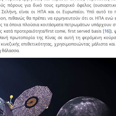
ύς πόρους για δικό τους εμπορικό όφελος (ουσιαστικά
 Σελήνη, είναι οι ΗΠΑ και οι Ευρωπαίοι. Υπό αυτό το π
lson, πιθανώς θα πρέπει να ερμηνευτούν ότι οι ΗΠΑ ενώ
ους τα όποια πλούσια κοιτάσματα πετρωμάτων υπάρχουν σ
κατά προτεραιότητα/first come, first served basis [
16
]),
ιθανή πρωτοπορία της Κίνας σε αυτή τη φερόμενη κούρσ
κινεζικής επιθετικότητας, χρησιμοποιώντας μάλιστα και
ή θάλασσα.