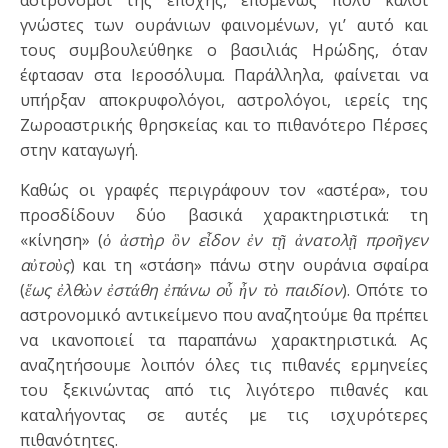
γνώστες των ουράνιων φαινομένων, γι’ αυτό και
τους συμβουλεύθηκε ο βασιλιάς Ηρώδης, όταν
έφτασαν στα Ιεροσόλυμα. Παράλληλα, φαίνεται να
υπήρξαν αποκρυφολόγοι, αστρολόγοι, ιερείς της
Ζωροαστρικής θρησκείας και το πιθανότερο Πέρσες
στην καταγωγή.
Καθώς οι γραφές περιγράφουν τον «αστέρα», του
προσδίδουν δύο βασικά χαρακτηριστικά: τη
«κίνηση» (
ὁ ἀστὴρ ὃν εἶδον ἐν τῇ ἀνατολῇ προῆγεν
αὐτοὺς
) και τη «στάση» πάνω στην ουράνια σφαίρα
(
ἕως ἐλθὼν ἐστάθη ἐπάνω οὗ ἦν τὸ παιδίον
). Οπότε το
αστρονομικό αντικείμενο που αναζητούμε θα πρέπει
να ικανοποιεί τα παραπάνω χαρακτηριστικά. Ας
αναζητήσουμε λοιπόν όλες τις πιθανές ερμηνείες
του ξεκινώντας από τις λιγότερο πιθανές και
καταλήγοντας σε αυτές με τις ισχυρότερες
πιθανότητες.