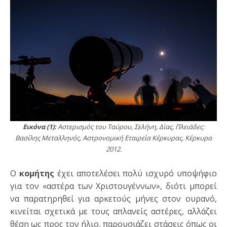
Εικόνα (1):
Αστερισμός του Ταύρου, Σελήνη, Δίας, Πλειάδες:
Βασίλης Μεταλληνός, Αστρονομική Εταιρεία Κέρκυρας, Κέρκυρα
2012.
Ο
κομήτης
έχει αποτελέσει πολύ ισχυρό υποψήφιο
για τον «αστέρα των Χριστουγέννων», διότι μπορεί
να παρατηρηθεί για αρκετούς μήνες στον ουρανό,
κινείται σχετικά με τους απλανείς αστέρες, αλλάζει
θέση ως προς τον ήλιο, παρουσιάζει στάσεις όπως οι