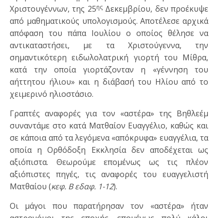
ης
Χριστουγέννων, της 25
Δεκεμβρίου, δεν προέκυψε
από μαθηματικούς υπολογισμούς. Αποτέλεσε αρχικά
απόφαση του πάπα Ιουλίου ο οποίος θέλησε να
αντικαταστήσει, με τα Χριστούγεννα, την
σημαντικότερη ειδωλολατρική γιορτή του Μίθρα,
κατά την οποία γιορτάζονταν η «γέννηση του
αήττητου ήλιου» και η διάβασή του Ηλίου από το
χειμερινό ηλιοστάσιο.
Γραπτές αναφορές για τον «αστέρα» της Βηθλεέμ
συναντάμε στο κατά Ματθαίον Ευαγγέλιο, καθώς και
σε κάποια από τα λεγόμενα «απόκρυφα» ευαγγέλια, τα
οποία η Ορθόδοξη Εκκλησία δεν αποδέχεται ως
αξιόπιστα. Θεωρούμε επομένως ως τις πλέον
αξιόπιστες πηγές, τις αναφορές του ευαγγελιστή
Ματθαίου (
κεφ. Β εδαφ. 1-12
).
Οι μάγοι που παρατήρησαν τον «αστέρα» ήταν
αστρονόμοι της εποχής, επομένως πολύ κάλοι