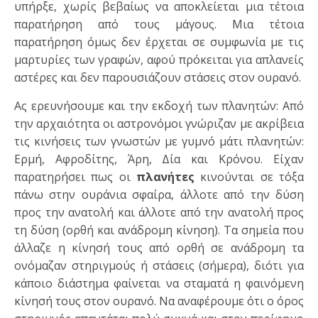
υπήρξε, χωρίς βεβαίως να αποκλείεται μια τέτοια
παρατήρηση από τους μάγους. Μια τέτοια
παρατήρηση όμως δεν έρχεται σε συμφωνία με τις
μαρτυρίες των γραφών, αφού πρόκειται για απλανείς
αστέρες και δεν παρουσιάζουν στάσεις στον ουρανό.
Ας ερευνήσουμε και την εκδοχή των πλανητών: Από
την αρχαιότητα οι αστρονόμοι γνώριζαν με ακρίβεια
τις κινήσεις των γνωστών με γυμνό μάτι πλανητών:
Ερμή, Αφροδίτης, Άρη, Δία και Κρόνου. Είχαν
παρατηρήσει πως οι
πλανήτες
κινούνται σε τόξα
πάνω στην ουράνια σφαίρα, άλλοτε από την δύση
προς την ανατολή και άλλοτε από την ανατολή προς
τη δύση (ορθή και ανάδρομη κίνηση). Τα σημεία που
άλλαζε η κίνησή τους από ορθή σε ανάδρομη τα
ονόμαζαν στηριγμούς ή στάσεις (σήμερα), διότι για
κάποιο διάστημα φαίνεται να σταματά η φαινόμενη
κίνησή τους στον ουρανό. Να αναφέρουμε ότι ο όρος