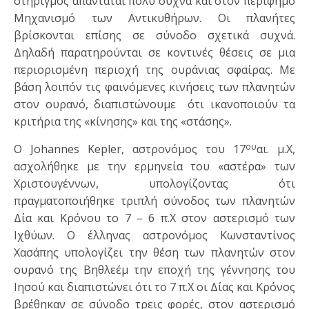
στηριγμός απαντάται πολύ συχνά και στον περίφημο
Μηχανισμό των Αντικυθήρων. Οι πλανήτες
βρίσκονται επίσης σε σύνοδο σχετικά συχνά.
Δηλαδή παρατηρούνται σε κοντινές θέσεις σε μια
περιορισμένη περιοχή της ουράνιας σφαίρας. Με
βάση λοιπόν τις φαινόμενες κινήσεις των πλανητών
στον ουρανό, διαπιστώνουμε ότι ικανοποιούν τα
κριτήρια της «κίνησης» και της «στάσης».
ου
Ο Johannes Kepler, αστρονόμος του 17
αι. μ.Χ,
ασχολήθηκε με την ερμηνεία του «αστέρα» των
Χριστουγέννων, υπολογίζοντας ότι
πραγματοποιήθηκε τριπλή σύνοδος των πλανητών
Δία και Κρόνου το 7 – 6 π.Χ στον αστερισμό των
Ιχθύων. Ο έλληνας αστρονόμος Κωνσταντίνος
Χασάπης υπολογίζει την θέση των πλανητών στον
ουρανό της Βηθλεέμ την εποχή της γέννησης του
Ιησού και διαπιστώνει ότι το 7 π.Χ οι Δίας και Κρόνος
βρέθηκαν σε σύνοδο τρεις φορές, στον αστερισμό