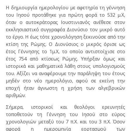
Η δημιουργία ημερολογίου με αφετηρία τη γέννηση
του Ιησού προτάθηκε για πρώτη φορά το 532 μ.Χ,
όταν ο αυτοκράτορας Ιουστινιανός ανέθεσε στον
εκκλησιαστικό συγγραφέα Διονύσιο τον μικρό αυτό
το έργο. Η έως τότε χρονολόγηση ξεκινούσε από την
κτίση της Ρώμης. Ο Διονύσιος ο μικρός όρισε ως
έτος Γέννησης το 1μ.Χ, το οποίο αντιστοίχισε στο
έτος 754 από κτίσεως Ρώμης. Υπήρξαν όμως και
ιστορικά και μαθηματικά λάθη στους υπολογισμούς
του. Αξίζει να αναφέρουμε την παράληψη του έτους
μηδέν στο νέο ημερολόγιο, αφού σε εκείνη την
εποχή ήταν άγνωστη η χρήση των αλγεβρικών
αριθμών.
Σήμερα, ιστορικοί και θεολόγοι ερευνητές
τοποθετούν τη Γέννηση του Ιησού στο εύρος
χρονολογιών μεταξύ του 7 π.Χ. και του 3 π.Χ. Όσον
αφορά η ημερομηνία εορτασμού των