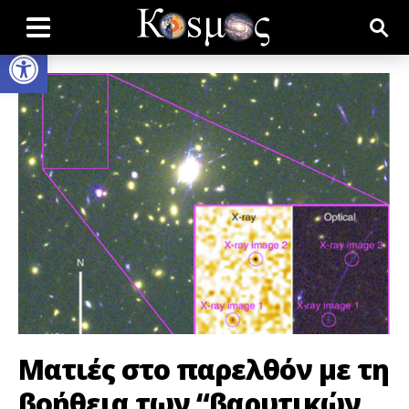
Open toolbar
Ματιές στο παρελθόν με τη
βοήθεια των “βαρυτικών