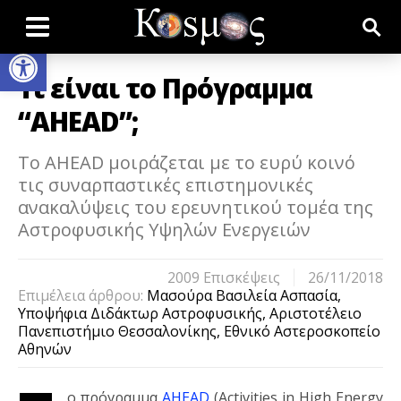
Open toolbar
Τι είναι το Πρόγραμμα
“AHEAD”;
Tο AHEAD μοιράζεται με το ευρύ κοινό
τις συναρπαστικές επιστημονικές
ανακαλύψεις του ερευνητικού τομέα της
Αστροφυσικής Υψηλών Ενεργειών
2009 Eπισκέψεις
26/11/2018
Επιμέλεια άρθρου:
Μασούρα Βασιλεία Ασπασία,
Υποψήφια Διδάκτωρ Αστροφυσικής, Αριστοτέλειο
Πανεπιστήμιο Θεσσαλονίκης, Εθνικό Αστεροσκοπείο
Αθηνών
ο πρόγραμμα
AHEAD
(Activities in High Energy