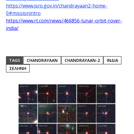
https://www.isro.gov.in/chandrayaan2-home-
0#missionintro
https://www.rt.com/news/466856-lunar-orbit-rover-
india/
TAGS
CHANDRAYAAN
CHANDRAYAAN-2
ΙΝΔΙΑ
ΣΕΛΗΝΗ