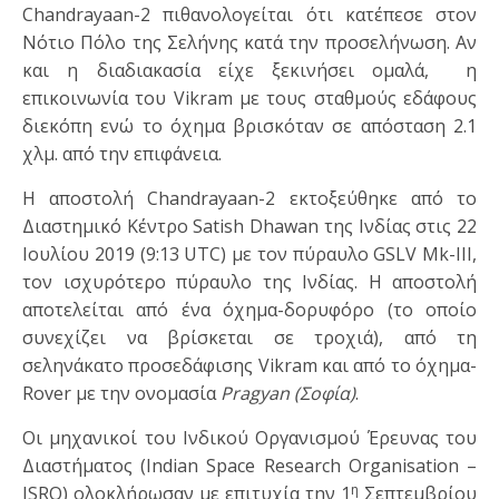
Chandrayaan-2 πιθανολογείται ότι κατέπεσε στον
Νότιο Πόλο της Σελήνης κατά την προσελήνωση. Αν
και η διαδιακασία είχε ξεκινήσει ομαλά, η
επικοινωνία του Vikram με τους σταθμούς εδάφους
διεκόπη ενώ το όχημα βρισκόταν σε απόσταση 2.1
χλμ. από την επιφάνεια.
Η αποστολή Chandrayaan-2 εκτοξεύθηκε από το
Διαστημικό Κέντρο Satish Dhawan της Ινδίας στις 22
Ιουλίου 2019 (9:13 UTC) με τον πύραυλο GSLV Mk-III,
τον ισχυρότερο πύραυλο της Ινδίας. Η αποστολή
αποτελείται από ένα όχημα-δορυφόρο (το οποίο
συνεχίζει να βρίσκεται σε τροχιά), από τη
σεληνάκατο προσεδάφισης Vikram και από το όχημα-
Rover με την ονομασία
Pragyan (Σοφία)
.
Οι μηχανικοί του Ινδικού Οργανισμού Έρευνας του
Διαστήματος (Indian Space Research Organisation –
η
ISRO) ολοκλήρωσαν με επιτυχία την 1
Σεπτεμβρίου