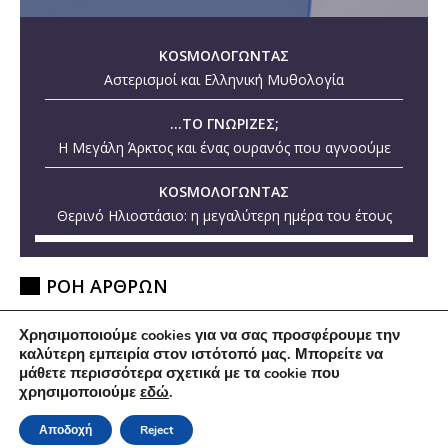
KOSMOΛΟΓΩΝΤΑΣ
Αστερισμοί και Ελληνική Μυθολογία
...ΤΟ ΓΝΩΡΙΖΕΣ;
Η Μεγάλη Άρκτος και ένας ουρανός που αγνοούμε
KOSMOΛΟΓΩΝΤΑΣ
Θερινό Ηλιοστάσιο: η μεγαλύτερη ημέρα του έτους
ΡΟΗ ΑΡΘΡΩΝ
24/06/2026
Ιωάννης Παρασκευόπουλος (1889 – 1951): O
Χρησιμοποιούμε cookies για να σας προσφέρουμε την
σπουδαίος έλληνας αστρονόμος και…
καλύτερη εμπειρία στον ιστότοπό μας. Μπορείτε να
μάθετε περισσότερα σχετικά με τα cookie που
17/06/2026
Ο ‘Mικρούλης’ που τρομοκρατεί τον πλανήτη
χρησιμοποιούμε
εδώ
.
04/03/2026
Οι Μυστηριώδεις Μικρές Κόκκινες Κουκκίδες
Αποδοχή
Reject