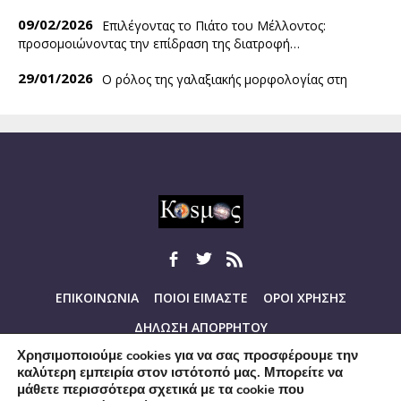
09/02/2026
Επιλέγοντας το Πιάτο του Μέλλοντος:
προσομοιώνοντας την επίδραση της διατροφή…
29/01/2026
Ο ρόλος της γαλαξιακής μορφολογίας στη
ρύθμιση της εξέλιξης και…
08/01/2026
2025: Ένα ακόμα ακραία θερμό έτος
παγκοσμίως, και το θερμοκρασιακό…
19/12/2025
Η απώλεια σήματος GPS είναι μαθηματική
υπόθεση!
17/12/2025
StratoFIRE: Προσομοιώνοντας τις επιδράσεις
του καπνού από pyroCbs στη στρατόσφαιρα
15/12/2025
Ενδείξεις για τη δημιουργία κοσμικών
ΕΠΙΚΟΙΝΩΝΙΑ
ΠΟΙΟΙ ΕΙΜΑΣΤΕ
ΟΡΟΙ ΧΡΗΣΗΣ
ανέμων κατά την πρόσπτωση ύλης…
ΔΗΛΩΣΗ ΑΠΟΡΡΗΤΟΥ
10/12/2025
Αστρονόμοι ανακαλύπτουν ότι ο τρόπος με
Χρησιμοποιούμε cookies για να σας προσφέρουμε την
ΑΔΕΙΑ ΧΡΗΣΗΣ ΠΕΡΙΕΧΟΜΕΝΟΥ: ΑΝΑΦΟΡΑ ΔΗΜΙΟΥΡΓΟΥ-
τον οποίο τρέφονται οι…
καλύτερη εμπειρία στον ιστότοπό μας. Μπορείτε να
ΜΗ ΕΜΠΟΡΙΚΗ ΧΡΗΣΗ
μάθετε περισσότερα σχετικά με τα cookie που