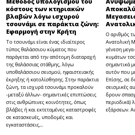
Μέθοδος υπολογισμού του
Ανυψωμέ
κόστους των κτηριακών
Αποκαλύ
βλαβών λόγω ισχυρού
Μεγασει
τσουνάμι σε παράκτια ζώνη:
Ανατολι
Εφαρμογή στην Κρήτη
Ο αριθμός τ
To τσουνάμι είναι ένας ιδιαίτερος
Ανατολική Μ
τύπος θαλάσσιου κύματος που
γένεση μεγα
παράγεται από την απότομη διαταραχή
κυμάτων τσο
της θαλάσσιας στάθμης, λόγω
σημαντικά μ
υποθαλάσσιου σεισμού, ηφαιστειακής
αυτόν που μ
έκρηξης ή κατολίσθησης. Στην παράκτια
Επίσης, σε δ
ζώνη, τα ισχυρά τσουνάμι προκαλούν
σεισμικές αυ
-μεταξύ άλλων- σημαντικές επιπτώσεις
δρουν σπασμ
στις ανθρώπινες κοινότητες, όπως
περιοδικά) 
βλάβες ή και εκτεταμένες καταστροφές
εξάρσεων. Αυτ
σε κατασκευές, υποδομές και
εγκαταστάσεις,...