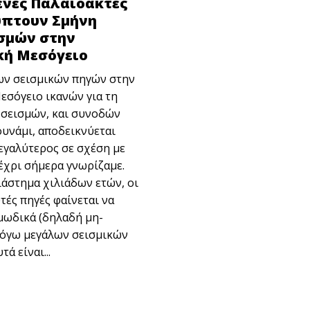
νες Παλαιοακτές
πτουν Σμήνη
σμών στην
κή Μεσόγειο
ων σεισμικών πηγών στην
εσόγειο ικανών για τη
-σεισμών, και συνοδών
υνάμι, αποδεικνύεται
εγαλύτερος σε σχέση με
έχρι σήμερα γνωρίζαμε.
ιάστημα χιλιάδων ετών, οι
τές πηγές φαίνεται να
ωδικά (δηλαδή μη-
λόγω μεγάλων σεισμικών
ά είναι...