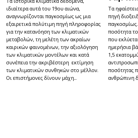
Τα ιστορικά κλιματικά δεδομένα,
ιδιαίτερα αυτά του 19ου αιώνα,
Τα ηφαίστει
αναγνωρίζονται παγκοσμίως ως μια
πηγή διοξει
εξαιρετικά πολύτιμη πηγή πληροφορίας
παγκοσμίως.
για την κατανόηση των κλιματικών
ποσότητα το
μεταβολών, τη μελέτη των ακραίων
που εκλύετα
καιρικών φαινομένων, την αξιολόγηση
ημερήσια βά
των κλιματικών μοντέλων και κατά
1,5 εκατομμ
συνέπεια την ακριβέστερη εκτίμηση
αντιπροσωπε
των κλιματικών συνθηκών στο μέλλον.
ποσότητας π
Οι επιστήμονες δίνουν μάχη...
ανθρώπινη δρ