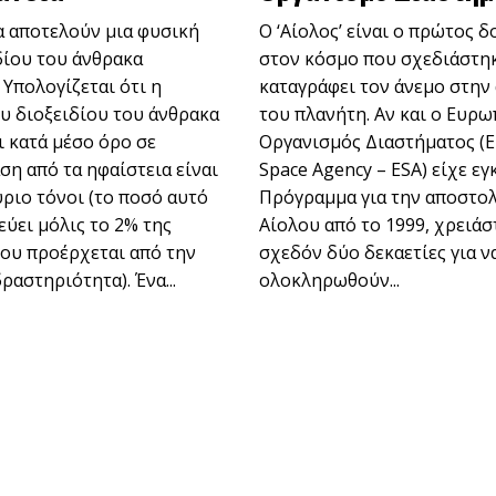
α αποτελούν μια φυσική
Ο ‘Αίολος’ είναι ο πρώτος 
δίου του άνθρακα
στον κόσμο που σχεδιάστηκ
 Υπολογίζεται ότι η
καταγράφει τον άνεμο στην
υ διοξειδίου του άνθρακα
του πλανήτη. Αν και ο Ευρω
ι κατά μέσο όρο σε
Οργανισμός Διαστήματος (
ση από τα ηφαίστεια είναι
Space Agency – ESA) είχε εγ
ύριο τόνοι (το ποσό αυτό
Πρόγραμμα για την αποστο
ύει μόλις το 2% της
Αίολου από το 1999, χρειά
ου προέρχεται από την
σχεδόν δύο δεκαετίες για ν
αστηριότητα). Ένα...
ολοκληρωθούν...