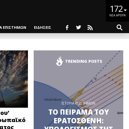
172
ΝΕΑ ΑΡΘΡΑ
ΙΑ ΕΠΙΣΤΗΜΩΝ
ΕΙΔΗΣΕΙΣ
TRENDING POSTS
ΙΣΤΟΡΙΑ ΕΠΙΣΤΗΜΩΝ
ΤΟ ΠΕΙΡΑΜΑ ΤΟΥ
ου’
ΕΡΑΤΟΣΘΕΝΗ:
υρωπαϊκό
ατος