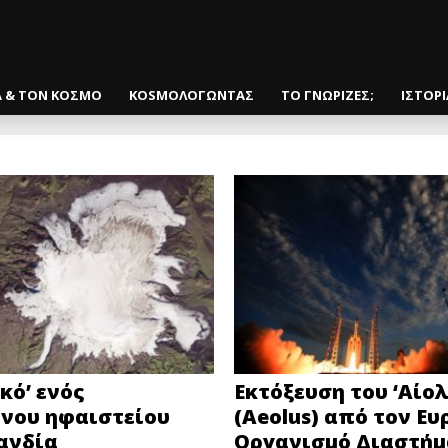
Α & ΤΟΝ ΚΟΣΜΟ
KOSMOΛΟΓΩΝΤΑΣ
ΤΟ ΓΝΩΡΙΖΕΣ;
ΙΣΤΟΡ
κό’ ενός
Εκτόξευση του ‘Αίολ
υνου ηφαιστείου
(Aeolus) από τον Ε
ανδία
Οργανισμό Διαστήμ