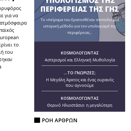
ΥΠΟΛΟΓΙΣΜΟΣ ΤΗΣ
ΠΕΡΙΦΕΡΕΙΑΣ ΤΗΣ ΓΗΣ
δορυφόρος
ε για να
Το «πείραμα του Ερατοσθένη» αποτελεί μια
 ατμόσφαιρα
ιστορική μέθοδο για τον υπολογισμό της
παϊκός
περιφέρειας...
European
κρίνει το
λή του
KOSMOΛΟΓΩΝΤΑΣ
στηκαν
Αστερισμοί και Ελληνική Μυθολογία
α
...ΤΟ ΓΝΩΡΙΖΕΣ;
Η Μεγάλη Άρκτος και ένας ουρανός
που αγνοούμε
KOSMOΛΟΓΩΝΤΑΣ
Θερινό Ηλιοστάσιο: η μεγαλύτερη
ημέρα του έτους
ΡΟΗ ΑΡΘΡΩΝ