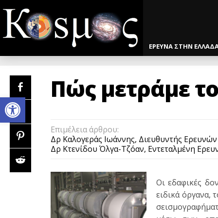
ΕΡΕΥΝΑ ΣΤΗΝ ΕΛΛΑΔ
Πώς μετράμε το
Open toolbar
Επιμέλεια άρθρου:
Δρ Καλογεράς Ιωάννης, Διευθυντής Ερευνών Γ
Δρ Κτενίδου Όλγα-Τζόαν, Εντεταλμένη Ερευν
Οι εδαφικές δο
ειδικά όργανα,
σεισμογραφήματα