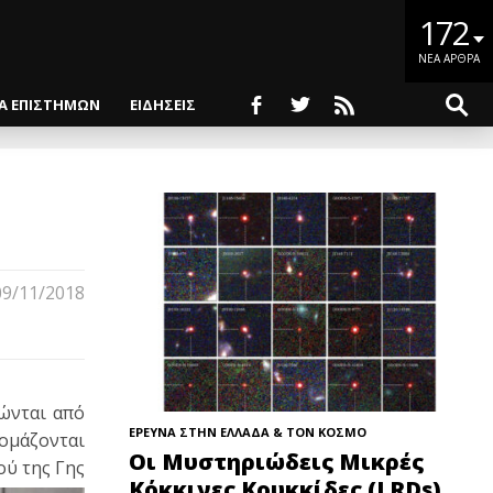
172
ΝΕΑ ΑΡΘΡΑ
ΙΑ ΕΠΙΣΤΗΜΩΝ
ΕΙΔΗΣΕΙΣ
09/11/2018
ώνται από
ΕΡΕΥΝΑ ΣΤΗΝ ΕΛΛΑΔΑ & ΤΟΝ ΚΟΣΜΟ
νομάζονται
Οι Μυστηριώδεις Μικρές
ού της Γης
Κόκκινες Κουκκίδες (LRDs)