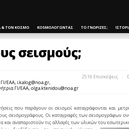
Α & ΤΟΝ ΚΟΣΜΟ
KOSMOΛΟΓΩΝΤΑΣ
ΤΟ ΓΝΩΡΙΖΕΣ;
ΙΣΤΟΡ
υς σεισμούς;
2516 Eπισκέψεις
Ι/ΕΑΑ, i.kalog@noa.gr,
ήτρια ΓΙ/ΕΑΑ, olga.ktenidou@noa.gr
νήσεις που παράγουν οι σεισμοί καταγράφονται και μετρ
 τους σεισμογράφους. Οι καταγραφές των σεισμογράφων o
 και αναπαριστούν τις αλλαγές των υλικών του εσωτερικ