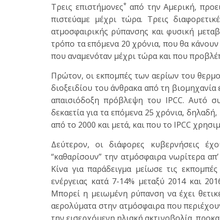
*
Τρεις επιστήμονες
από την Αμερική, προει
πιστεύαμε μέχρι τώρα. Τρεις διαφορετι
ατμοσφαιρικής ρύπανσης και φυσική μεταβ
τρόπο τα επόμενα 20 χρόνια, που θα κάνουν
που αναμενόταν μέχρι τώρα και που προβλέπ
Πρώτον, οι εκπομπές των αερίων του θερμο
διοξειδίου του άνθρακα από τη βιομηχανία 
απαισιόδοξη πρόβλεψη του IPCC. Αυτό συ
δεκαετία για τα επόμενα 25 χρόνια, δηλαδή,
από το 2000 και μετά, και που το IPCC χρησ
Δεύτερον, οι διάφορες κυβερνήσεις έχ
“καθαρίσουν” την ατμόσφαιρα νωρίτερα απ’ 
Κίνα για παράδειγμα μείωσε τις εκπομπές
ενέργειας κατά 7-14% μεταξύ 2014 και 201
Μπορεί η μειωμένη ρύπανση να έχει θετικ
αερολύματα στην ατμόσφαιρα που περιέχουν 
την εισερχόμενη ηλιακή ακτινοβολία, προκα