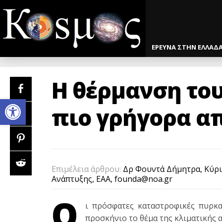
ΕΡΕΥΝΑ ΣΤΗΝ ΕΛΛΑΔ
Η θέρμανση το
Open toolbar
πιο γρήγορα απ
Επιμέλεια άρθρου:
Δρ Φουντά Δήμητρα, Κύρι
Ανάπτυξης, ΕΑΑ, founda@noa.gr
Ο
ι πρόσφατες καταστροφικές πυρκ
προσκήνιο το θέμα της κλιματικής 