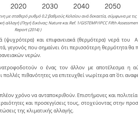
ενη με σταθερό ρυθμό 0.2 βαθμούς Κελσίου ανά δεκαετία, σύμφωνα με τις
κή αλλαγή (Πηγή Εικόνας: Nature και Ref. 1/GISTEMP/IPCC Fifth Assessmen
Report (2014) )
ά (ψυχρότερα) και επιφανειακά (θερμότερα) νερά του Α
μετά, γεγονός που σημαίνει ότι περισσότερη θερμότητα θα 
φανειακών νερών.
ανατροφοδοτούν ο ένας τον άλλον με αποτέλεσμα η α
ι πολλές πιθανότητες να επιτευχθεί νωρίτερα απ΄ ότι αναφ
 πλέον χρόνο να ανταποκριθούν. Επιστήμονες και πολιτεία
ραιότητες και προσεγγίσεις τους, στοχεύοντας στην προ
τώσεις της κλιματικής αλλαγής.