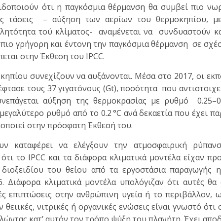
δοποιούν ότι η παγκόσμια θέρμανση θα συμβεί πιο νωρί
κές τάσεις – αύξηση των αερίων του θερμοκηπίου, μ
λητότητα τού κλίματος- αναμένεται να συνδυαστούν κα
 πιο γρήγορη και έντονη την παγκόσμια θέρμανση σε σχέ
εται στην Έκθεση του IPCC.
κηπίου συνεχίζουν να αυξάνονται. Μέσα στο 2017, οι εκ
έφτασε τους 37 γιγατόνους (Gt), ποσότητα που αντιστοιχε
νεπάγεται αύξηση της θερμοκρασίας με ρυθμό 0.25–0.
 μεγαλύτερο ρυθμό από το 0.2 °C ανά δεκαετία που έχει π
ιμοποιεί στην πρόσφατη Έκθεσή του.
ουν καταφέρει να ελέγξουν την ατμοσφαιρική ρύπαν
ότι το IPCC και τα διάφορα κλιματικά μοντέλα είχαν πρ
 διοξειδίου του θείου από τα εργοστάσια παραγωγής η
6. Διάφορα κλιματικά μοντέλα υπολόγιζαν ότι αυτές θα
ές επιπτώσεις στην ανθρώπινη υγεία ή το περιβάλλον, ω
θειικές, νιτρικές ή οργανικές ενώσεις είναι γνωστό ότι
λώντας κατ’ αυτόν τον τρόπο ψύξη του πλανήτη. Έχει αποδ