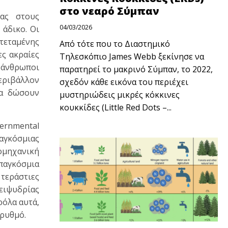
στο νεαρό Σύμπαν
ιας στους
04/03/2026
 άδικο. Οι
τεταμένης
Από τότε που το Διαστημικό
ς ακραίες
Τηλεσκόπιο James Webb ξεκίνησε να
ι άνθρωποι
παρατηρεί το μακρινό Σύμπαν, το 2022,
περιβάλλον
σχεδόν κάθε εικόνα του περιέχει
να δώσουν
μυστηριώδεις μικρές κόκκινες
κουκκίδες (Little Red Dots –...
vernmental
παγκόσμιας
ομηχανική
παγκόσμια
 τεράστιες
ειψυδρίας
ρόλα αυτά,
 ρυθμό.