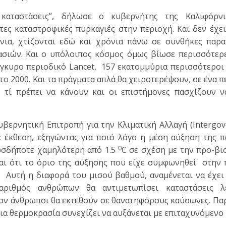
ς καταστάσεις”, δήλωσε ο κυβερνήτης της Καλιφόρν
ες καταστροφικές πυρκαγιές στην περιοχή. Και δεν έχει
νια, χτίζονται εδώ και χρόνια πάνω σε συνθήκες παρα
σιών. Και ο υπόλοιπος κόσμος όμως βίωσε περισσότερε
έγκυρο περιοδικό Lancet, 157 εκατομμύρια περισσότερο
το 2000. Και τα πράγματα απλά θα χειροτερέψουν, σε ένα 
ο τί πρέπει να κάνουν και οι επιστήμονες πασχίζουν 
βερνητική Επιτροπή για την Κλιματική Αλλαγή (Intergo
ε έκθεση, εξηγώντας για ποιό λόγο η μέση αύξηση της 
0
ωσδήποτε χαμηλότερη από 1.5
C σε σχέση με την προ-βι
ι ότι το όριο της αύξησης που είχε συμφωνηθεί στην 
. Αυτή η διαφορά του μισού βαθμού, αναμένεται να έχει
 αριθμός ανθρώπων θα αντιμετωπίσει καταστάσεις λ
έον άνθρωποι θα εκτεθούν σε θανατηφόρους καύσωνες. Πα
ια θερμοκρασία συνεχίζει να αυξάνεται με επιταχυνόμενο