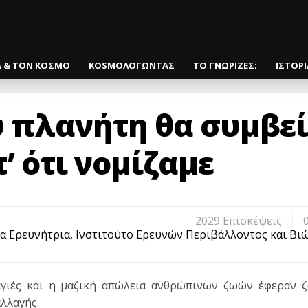
Α & ΤΟΝ ΚΟΣΜΟ
KOSMOΛΟΓΩΝΤΑΣ
ΤΟ ΓΝΩΡΙΖΕΣ;
ΙΣΤΟΡ
υ πλανήτη θα συμβεί
’ ότι νομίζαμε
2029 Eπισκέψεις
α Ερευνήτρια, Ινστιτούτο Ερευνών Περιβάλλοντος και Βι
αγιές και η μαζική απώλεια ανθρώπινων ζωών έφεραν 
αλλαγής.