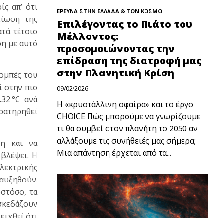
ς απ’ ότι
ΕΡΕΥΝΑ ΣΤΗΝ ΕΛΛΑΔΑ & ΤΟΝ ΚΟΣΜΟ
είωση της
Επιλέγοντας το Πιάτο του
τά τέτοιο
Μέλλοντος:
ση με αυτό
προσομοιώνοντας την
επίδραση της διατροφή μας
στην Πλανητική Κρίση
πομπές του
ί στην πιο
09/02/2026
32 °C ανά
Η «κρυστάλλινη σφαίρα» και το έργο
αρατηρηθεί
CHOICE Πώς μπορούμε να γνωρίζουμε
τι θα συμβεί στον πλανήτη το 2050 αν
αλλάξουμε τις συνήθειές μας σήμερα;
ση και να
Μια απάντηση έρχεται από τα...
οβλέψει. Η
λεκτρικής
 αυξηθούν.
στόσο, τα
 σκεδάζουν
ειχθεί ότι