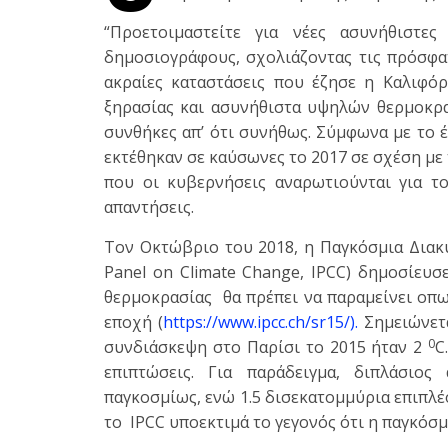
“Προετοιμαστείτε για νέες ασυνήθιστε
δημοσιογράφους, σχολιάζοντας τις πρόσφατ
ακραίες καταστάσεις που έζησε η Καλιφόρ
ξηρασίας και ασυνήθιστα υψηλών θερμοκρα
συνθήκες απ’ ότι συνήθως. Σύμφωνα με το 
εκτέθηκαν σε καύσωνες το 2017 σε σχέση με 
που οι κυβερνήσεις αναρωτιούνται για τ
απαντήσεις.
Τον Οκτώβριο του 2018, η Παγκόσμια Διακυ
Panel on Climate Change, IPCC) δημοσίευσ
θερμοκρασίας θα πρέπει να παραμείνει οπ
εποχή (
https://www.ipcc.ch/sr15/).
Σημειώνετα
0
συνδιάσκεψη στο Παρίσι το 2015 ήταν 2
C
επιπτώσεις. Για παράδειγμα, διπλάσιος
παγκοσμίως, ενώ 1.5 δισεκατομμύρια επιπλ
το IPCC υποεκτιμά το γεγονός ότι η παγκόσμ