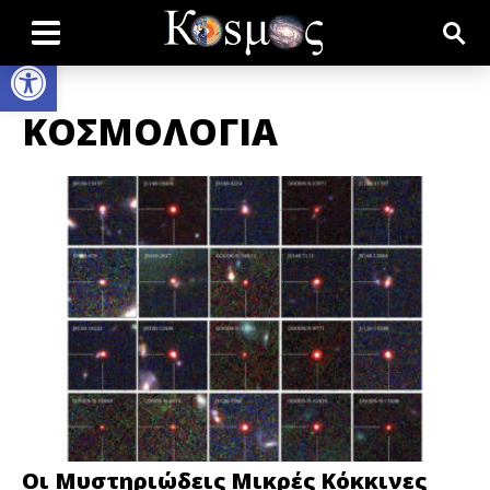
Open toolbar
ΚΟΣΜΟΛΟΓΙΑ
Οι Μυστηριώδεις Μικρές Κόκκινες