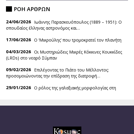
ΡΟΗ ΑΡΘΡΩΝ
24/06/2026
Ιωάννης Παρασκευόπουλος (1889 – 1951): O
σπουδαίος έλληνας αστρονόμος και…
17/06/2026
Ο ‘Mικρούλης’ που τρομοκρατεί τον πλανήτη
04/03/2026
Οι Μυστηριώδεις Μικρές Κόκκινες Κουκκίδες
(LRDs) στο νεαρό Σύμπαν
09/02/2026
Επιλέγοντας το Πιάτο του Μέλλοντος:
προσομοιώνοντας την επίδραση της διατροφή…
29/01/2026
Ο ρόλος της γαλαξιακής μορφολογίας στη
ρύθμιση της εξέλιξης και…
08/01/2026
2025: Ένα ακόμα ακραία θερμό έτος
παγκοσμίως, και το θερμοκρασιακό…
19/12/2025
Η απώλεια σήματος GPS είναι μαθηματική
υπόθεση!