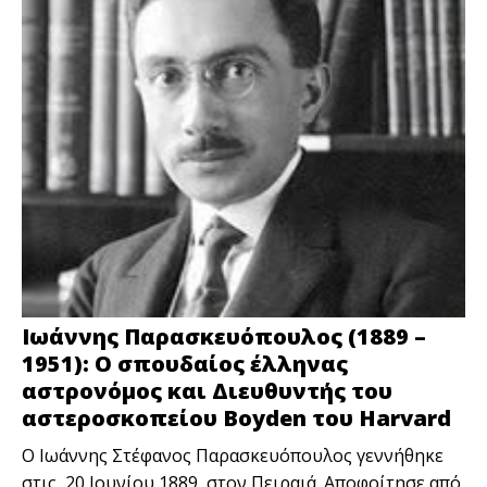
Ιωάννης Παρασκευόπουλος (1889 –
1951): O σπουδαίος έλληνας
αστρονόμος και Διευθυντής του
αστεροσκοπείου Boyden του Harvard
Ο Ιωάννης Στέφανος Παρασκευόπουλος γεννήθηκε
στις 20 Ιουνίου 1889, στον Πειραιά. Αποφοίτησε από