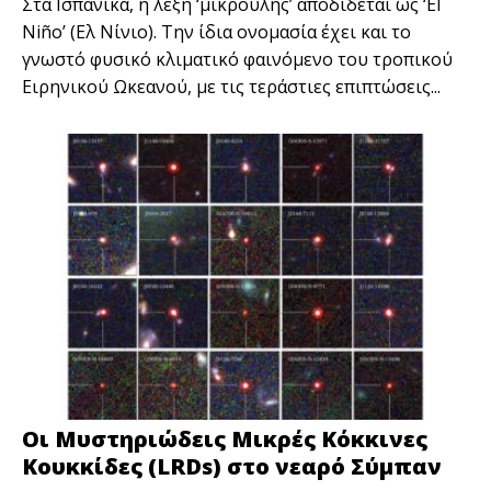
Στα Ισπανικά, η λέξη ‘μικρούλης’ αποδίδεται ως ‘El
Niño’ (Ελ Νίνιo). Την ίδια ονομασία έχει και το
γνωστό φυσικό κλιματικό φαινόμενο του τροπικού
Ειρηνικού Ωκεανού, με τις τεράστιες επιπτώσεις...
Οι Μυστηριώδεις Μικρές Κόκκινες
Κουκκίδες (LRDs) στο νεαρό Σύμπαν